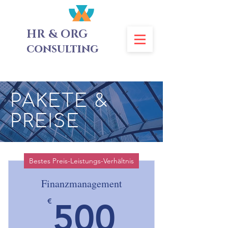
HR & ORG
consulting
PAKETE &
PREISE
Bestes Preis-Leistungs-Verhältnis
Finanzmanagement
500€
€
500