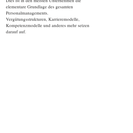
Dies ist in den meisten Unternehmen die
elementare Grundlage des gesamten
Personalmanagements.
Vergütungsstrukturen, Karrieremodelle,
Kompetenzmodelle und anderes mehr setzen
darauf auf.
Wir helfen Ihnen ...
Sprechen Sie uns an, wenn Sie Ihre
Funktionen neutral bewerten wollen, wenn
Sie ein professionelles Grading benötigen
oder wenn Sie Ihre vorhandenen
Bewertungen von Experten überprüfen und
aktualisieren lassen wollen. Jahrzehntelange
Erfahrung in der Bewertung (insbesondere in
der Hay-Bewertung) bürgt für Qualität.
Sie möchten mehr
erfahren?
Wir helfen gerne! Rufen Sie an oder